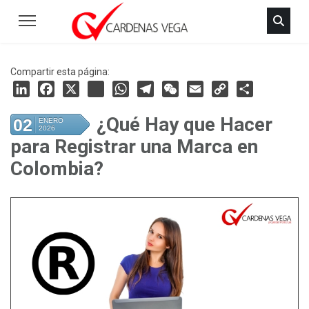
Compartir esta página:
LinkedIn
Facebook
X
instagram
WhatsApp
Telegram
WeChat
Email
Copy
Share
¿Qué Hay que Hacer
02
Link
ENERO
2026
para Registrar una Marca en
Colombia?