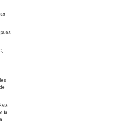
ras
, pues
C,
des
 de
Para
e la
ra