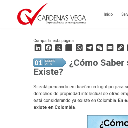
Inicio
Serv
Compartir esta página:
LinkedIn
Facebook
X
instagram
WhatsApp
Telegram
WeChat
Email
Copy
¿Cómo Saber s
01
Link
ENERO
2025
Existe?
Si está pensando en diseñar un logotipo para s
derechos de propiedad intelectual de otras empr
está considerando ya existe en Colombia.
En e
existe en Colombia
.